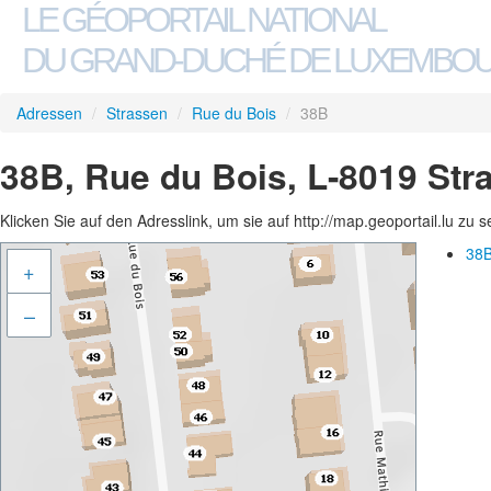
LE GÉOPORTAIL NATIONAL
DU GRAND-DUCHÉ DE LUXEMBO
Adressen
/
Strassen
/
Rue du Bois
/
38B
38B, Rue du Bois, L-8019 Str
Klicken Sie auf den Adresslink, um sie auf http://map.geoportail.lu zu 
38B
+
–