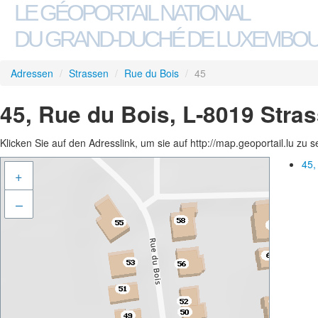
LE GÉOPORTAIL NATIONAL
DU GRAND-DUCHÉ DE LUXEMBO
Adressen
/
Strassen
/
Rue du Bois
/
45
45, Rue du Bois, L-8019 Stra
Klicken Sie auf den Adresslink, um sie auf http://map.geoportail.lu zu 
45,
+
–