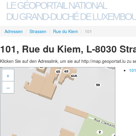
LE GÉOPORTAIL NATIONAL
DU GRAND-DUCHÉ DE LUXEMBO
Adressen
/
Strassen
/
Rue du Kiem
/
101
101, Rue du Kiem, L-8030 Str
Klicken Sie auf den Adresslink, um sie auf http://map.geoportail.lu zu 
101
+
–