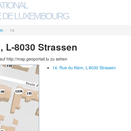
ATIONAL
 DE LUXEMBOURG
em
/
14
, L-8030 Strassen
auf http://map.geoportail.lu zu sehen
14, Rue du Kiem, L-8030 Strassen