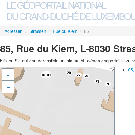
LE GÉOPORTAIL NATIONAL
DU GRAND-DUCHÉ DE LUXEMBO
Adressen
/
Strassen
/
Rue du Kiem
/
85
85, Rue du Kiem, L-8030 Stra
Klicken Sie auf den Adresslink, um sie auf http://map.geoportail.lu zu 
85,
+
–