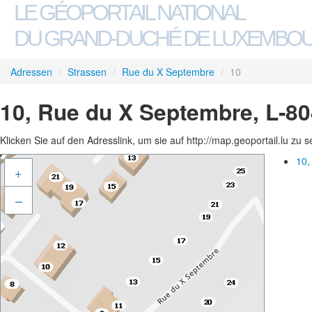
LE GÉOPORTAIL NATIONAL
DU GRAND-DUCHÉ DE LUXEMBO
Adressen
/
Strassen
/
Rue du X Septembre
/
10
10, Rue du X Septembre, L-8
Klicken Sie auf den Adresslink, um sie auf http://map.geoportail.lu zu 
10,
+
–