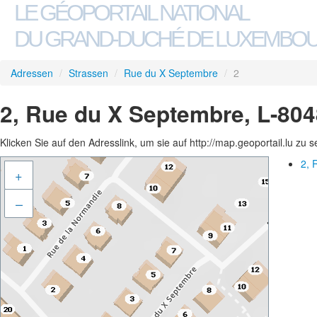
LE GÉOPORTAIL NATIONAL
DU GRAND-DUCHÉ DE LUXEMBO
Adressen
/
Strassen
/
Rue du X Septembre
/
2
2, Rue du X Septembre, L-804
Klicken Sie auf den Adresslink, um sie auf http://map.geoportail.lu zu 
2, 
+
–