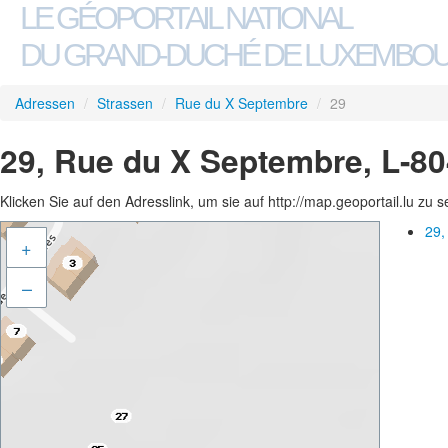
LE GÉOPORTAIL NATIONAL
DU GRAND-DUCHÉ DE LUXEMBO
Adressen
/
Strassen
/
Rue du X Septembre
/
29
29, Rue du X Septembre, L-8
Klicken Sie auf den Adresslink, um sie auf http://map.geoportail.lu zu 
29,
+
–