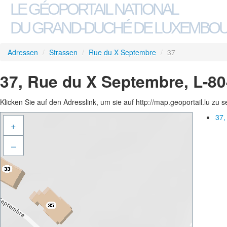
LE GÉOPORTAIL NATIONAL
DU GRAND-DUCHÉ DE LUXEMBO
Adressen
/
Strassen
/
Rue du X Septembre
/
37
37, Rue du X Septembre, L-8
Klicken Sie auf den Adresslink, um sie auf http://map.geoportail.lu zu 
37,
+
–