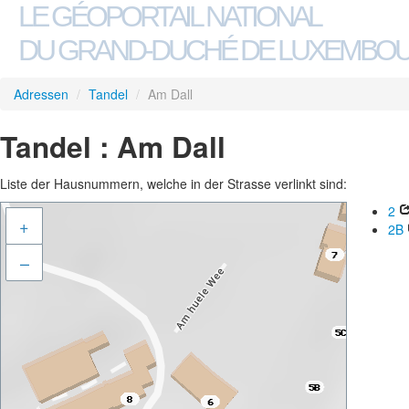
LE GÉOPORTAIL NATIONAL
DU GRAND-DUCHÉ DE LUXEMBO
Adressen
/
Tandel
/
Am Dall
Tandel : Am Dall
Liste der Hausnummern, welche in der Strasse verlinkt sind:
2
+
2B
–