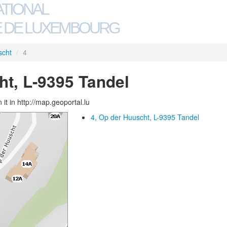
ATIONAL
 DE LUXEMBOURG
scht
/
4
ht, L-9395 Tandel
 it in http://map.geoportal.lu
4, Op der Huuscht, L-9395 Tandel