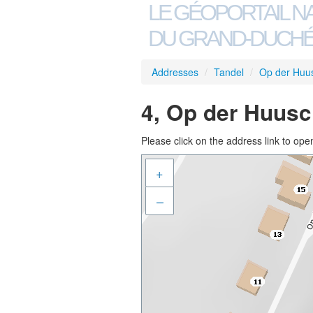
LE GÉOPORTAIL N
DU GRAND-DUCHÉ
Addresses
/
Tandel
/
Op der Huu
4, Op der Huusc
Please click on the address link to open
+
–