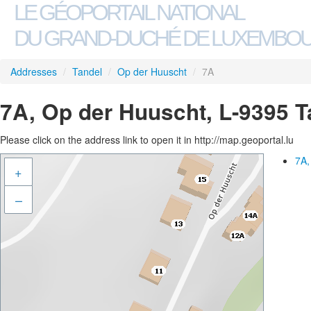
LE GÉOPORTAIL NATIONAL
DU GRAND-DUCHÉ DE LUXEMBO
Addresses
/
Tandel
/
Op der Huuscht
/
7A
7A, Op der Huuscht, L-9395 T
Please click on the address link to open it in http://map.geoportal.lu
7A,
+
–