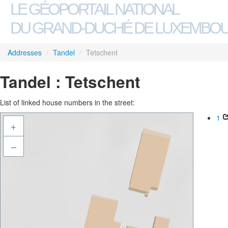
LE GÉOPORTAIL NATIONAL
DU GRAND-DUCHÉ DE LUXEMBO
Addresses
/
Tandel
/
Tetschent
Tandel : Tetschent
List of linked house numbers in the street:
1
+
–