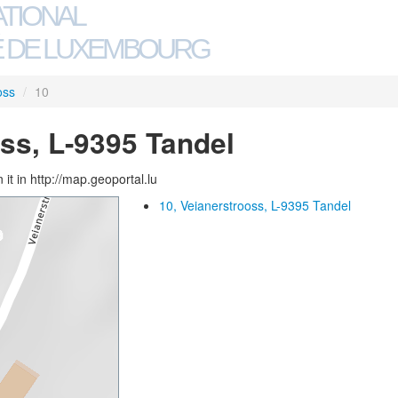
ATIONAL
 DE LUXEMBOURG
oss
/
10
oss, L-9395 Tandel
 it in http://map.geoportal.lu
10, Veianerstrooss, L-9395 Tandel