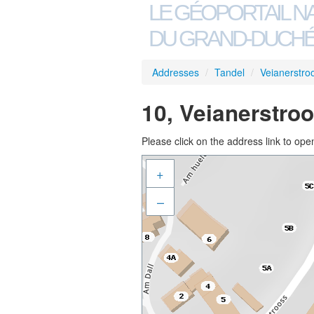
LE GÉOPORTAIL N
DU GRAND-DUCHÉ
Addresses
/
Tandel
/
Veianerstro
10, Veianerstro
Please click on the address link to open
+
–