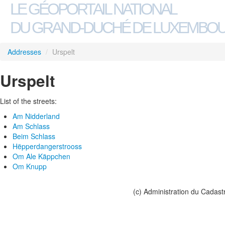
LE GÉOPORTAIL NATIONAL
DU GRAND-DUCHÉ DE LUXEMBO
Addresses
/
Urspelt
Urspelt
List of the streets:
Am Nidderland
Am Schlass
Beim Schlass
Hëpperdangerstrooss
Om Ale Käppchen
Om Knupp
(c) Administration du Cadast