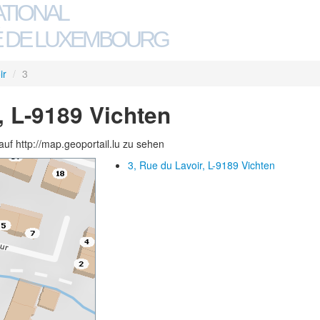
ATIONAL
 DE LUXEMBOURG
ir
/
3
, L-9189 Vichten
auf http://map.geoportail.lu zu sehen
3, Rue du Lavoir, L-9189 Vichten