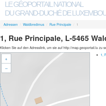
LE GÉOPORTAIL NATIONAL
DU GRAND-DUCHÉ DE LUXEMBO
Adressen
/
Waldbredimus
/
Rue Principale
/
1
1, Rue Principale, L-5465 Wa
Klicken Sie auf den Adresslink, um sie auf http://map.geoportail.lu zu 
1, 
+
–