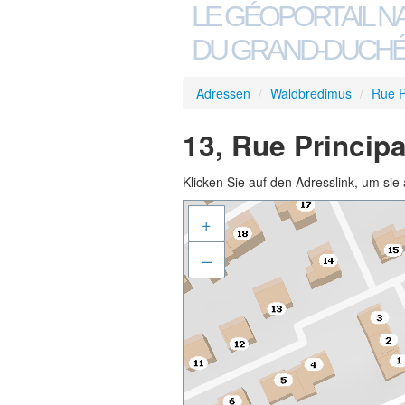
LE GÉOPORTAIL N
DU GRAND-DUCHÉ
Adressen
/
Waldbredimus
/
Rue P
13, Rue Princip
Klicken Sie auf den Adresslink, um sie 
+
–