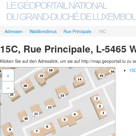
LE GÉOPORTAIL NATIONAL
DU GRAND-DUCHÉ DE LUXEMBO
Adressen
/
Waldbredimus
/
Rue Principale
/
15C
15C, Rue Principale, L-5465
Klicken Sie auf den Adresslink, um sie auf http://map.geoportail.lu zu 
15C
+
–