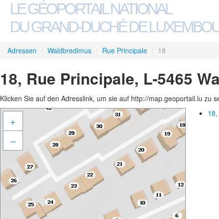
LE GÉOPORTAIL NATIONAL
DU GRAND-DUCHÉ DE LUXEMBO
Adressen
/
Waldbredimus
/
Rue Principale
/
18
18, Rue Principale, L-5465 W
Klicken Sie auf den Adresslink, um sie auf http://map.geoportail.lu zu 
18,
+
–