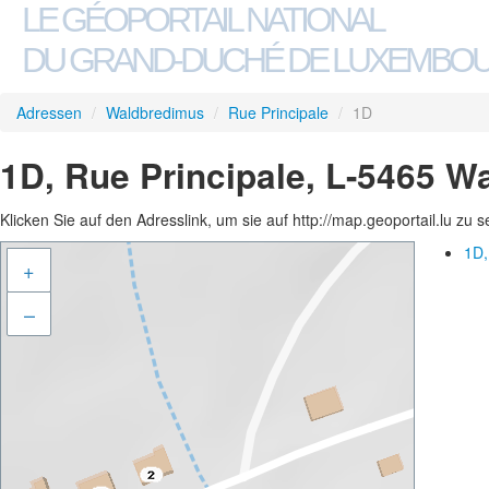
LE GÉOPORTAIL NATIONAL
DU GRAND-DUCHÉ DE LUXEMBO
Adressen
/
Waldbredimus
/
Rue Principale
/
1D
1D, Rue Principale, L-5465 
Klicken Sie auf den Adresslink, um sie auf http://map.geoportail.lu zu 
1D,
+
–