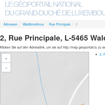
LE GÉOPORTAIL NATIONAL
DU GRAND-DUCHÉ DE LUXEMBO
Adressen
/
Waldbredimus
/
Rue Principale
/
2
2, Rue Principale, L-5465 Wa
Klicken Sie auf den Adresslink, um sie auf http://map.geoportail.lu zu 
2, 
+
–