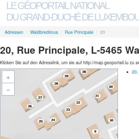
LE GÉOPORTAIL NATIONAL
DU GRAND-DUCHÉ DE LUXEMBO
Adressen
/
Waldbredimus
/
Rue Principale
/
20
20, Rue Principale, L-5465 W
Klicken Sie auf den Adresslink, um sie auf http://map.geoportail.lu zu 
20,
+
–