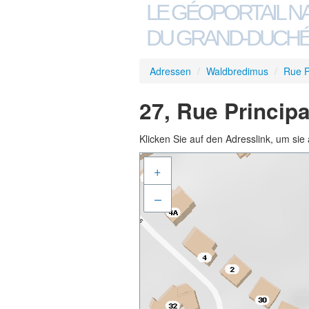
LE GÉOPORTAIL N
DU GRAND-DUCHÉ
Adressen
/
Waldbredimus
/
Rue P
27, Rue Princip
Klicken Sie auf den Adresslink, um sie 
+
–