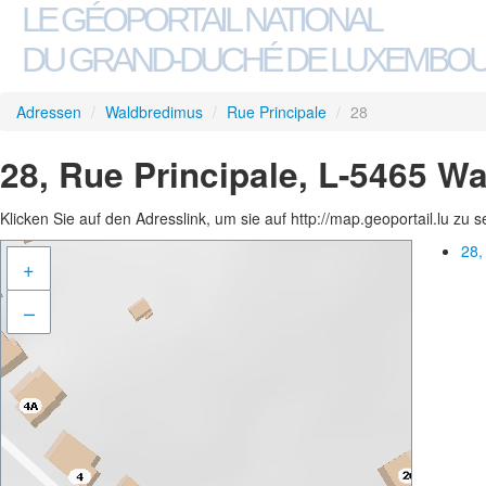
LE GÉOPORTAIL NATIONAL
DU GRAND-DUCHÉ DE LUXEMBO
Adressen
/
Waldbredimus
/
Rue Principale
/
28
28, Rue Principale, L-5465 W
Klicken Sie auf den Adresslink, um sie auf http://map.geoportail.lu zu 
28,
+
–