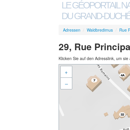
LE GÉOPORTAIL N
DU GRAND-DUCHÉ
Adressen
/
Waldbredimus
/
Rue P
29, Rue Princip
Klicken Sie auf den Adresslink, um sie 
+
–