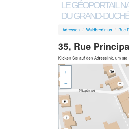
LE GÉOPORTAIL N
DU GRAND-DUCHÉ
Adressen
/
Waldbredimus
/
Rue P
35, Rue Princip
Klicken Sie auf den Adresslink, um sie 
+
–