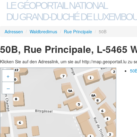
LE GÉOPORTAIL NATIONAL
DU GRAND-DUCHÉ DE LUXEMBO
Adressen
/
Waldbredimus
/
Rue Principale
/
50B
50B, Rue Principale, L-5465
Klicken Sie auf den Adresslink, um sie auf http://map.geoportail.lu zu 
50B
+
–