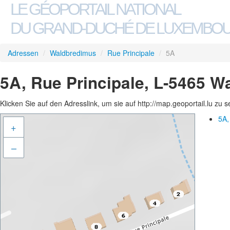
LE GÉOPORTAIL NATIONAL
DU GRAND-DUCHÉ DE LUXEMBO
Adressen
/
Waldbredimus
/
Rue Principale
/
5A
5A, Rue Principale, L-5465 
Klicken Sie auf den Adresslink, um sie auf http://map.geoportail.lu zu 
5A,
+
–