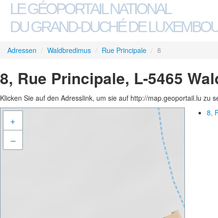
LE GÉOPORTAIL NATIONAL
DU GRAND-DUCHÉ DE LUXEMBO
Adressen
/
Waldbredimus
/
Rue Principale
/
8
8, Rue Principale, L-5465 Wa
Klicken Sie auf den Adresslink, um sie auf http://map.geoportail.lu zu 
8, 
+
–