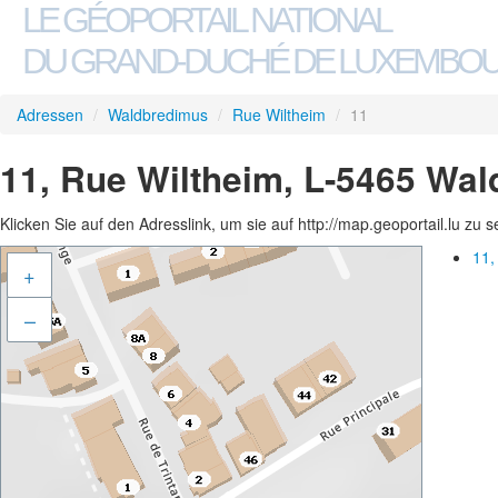
LE GÉOPORTAIL NATIONAL
DU GRAND-DUCHÉ DE LUXEMBO
Adressen
/
Waldbredimus
/
Rue Wiltheim
/
11
11, Rue Wiltheim, L-5465 Wa
Klicken Sie auf den Adresslink, um sie auf http://map.geoportail.lu zu 
11,
+
–