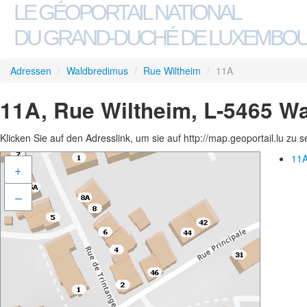
LE GÉOPORTAIL NATIONAL
DU GRAND-DUCHÉ DE LUXEMBO
Adressen
/
Waldbredimus
/
Rue Wiltheim
/
11A
11A, Rue Wiltheim, L-5465 W
Klicken Sie auf den Adresslink, um sie auf http://map.geoportail.lu zu 
11A
+
–