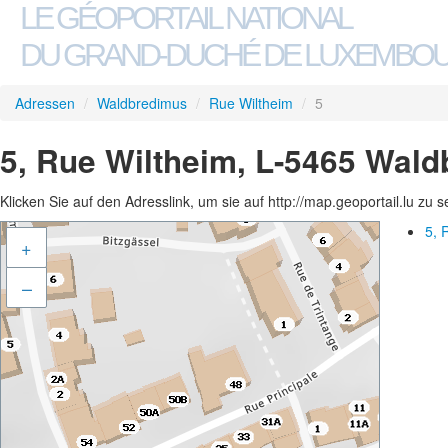
LE GÉOPORTAIL NATIONAL
DU GRAND-DUCHÉ DE LUXEMBO
Adressen
/
Waldbredimus
/
Rue Wiltheim
/
5
5, Rue Wiltheim, L-5465 Wal
Klicken Sie auf den Adresslink, um sie auf http://map.geoportail.lu zu 
5, 
+
–