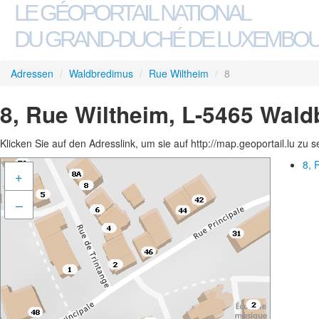
LE GÉOPORTAIL NATIONAL
DU GRAND-DUCHÉ DE LUXEMBO
Adressen
/
Waldbredimus
/
Rue Wiltheim
/
8
8, Rue Wiltheim, L-5465 Wal
Klicken Sie auf den Adresslink, um sie auf http://map.geoportail.lu zu 
8, 
+
–