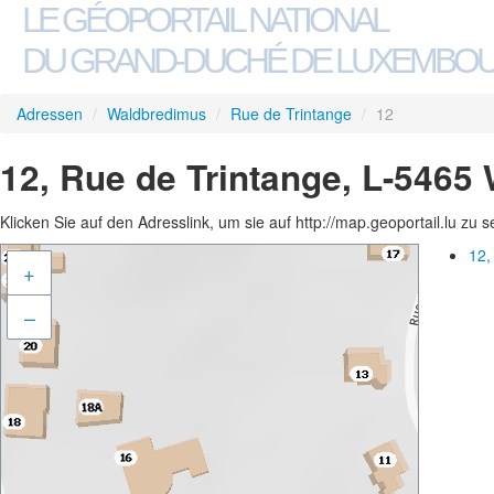
LE GÉOPORTAIL NATIONAL
DU GRAND-DUCHÉ DE LUXEMBO
Adressen
/
Waldbredimus
/
Rue de Trintange
/
12
12, Rue de Trintange, L-5465
Klicken Sie auf den Adresslink, um sie auf http://map.geoportail.lu zu 
12,
+
–