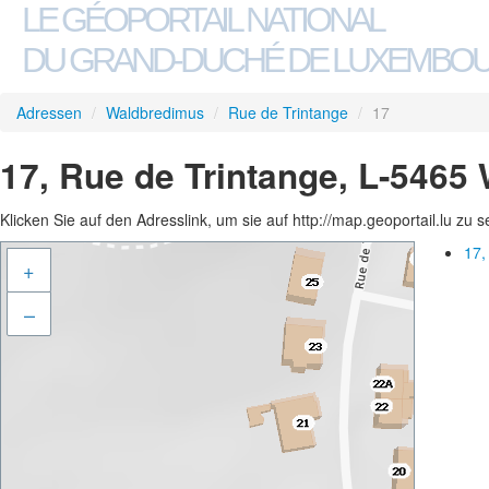
LE GÉOPORTAIL NATIONAL
DU GRAND-DUCHÉ DE LUXEMBO
Adressen
/
Waldbredimus
/
Rue de Trintange
/
17
17, Rue de Trintange, L-5465
Klicken Sie auf den Adresslink, um sie auf http://map.geoportail.lu zu 
17,
+
–