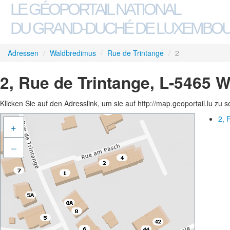
LE GÉOPORTAIL NATIONAL
DU GRAND-DUCHÉ DE LUXEMBO
Adressen
/
Waldbredimus
/
Rue de Trintange
/
2
2, Rue de Trintange, L-5465 
Klicken Sie auf den Adresslink, um sie auf http://map.geoportail.lu zu 
2, 
+
–