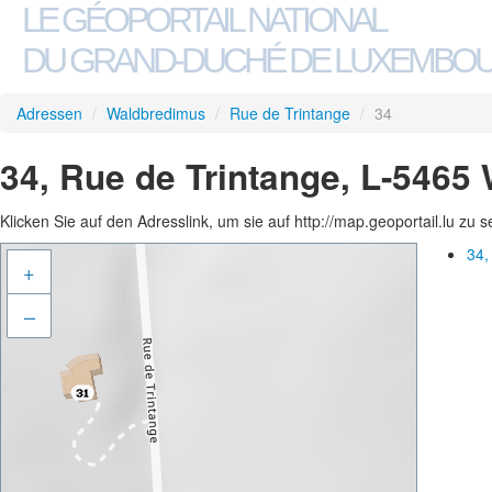
LE GÉOPORTAIL NATIONAL
DU GRAND-DUCHÉ DE LUXEMBO
Adressen
/
Waldbredimus
/
Rue de Trintange
/
34
34, Rue de Trintange, L-5465
Klicken Sie auf den Adresslink, um sie auf http://map.geoportail.lu zu 
34,
+
–