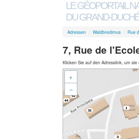
LE GÉOPORTAIL N
DU GRAND-DUCHÉ
Adressen
/
Waldbredimus
/
Rue d
7, Rue de l'Eco
Klicken Sie auf den Adresslink, um sie 
+
–