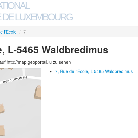
ATIONAL
 DE LUXEMBOURG
e l'Ecole
/
7
le, L-5465 Waldbredimus
auf http://map.geoportail.lu zu sehen
7, Rue de l'Ecole, L-5465 Waldbredimus