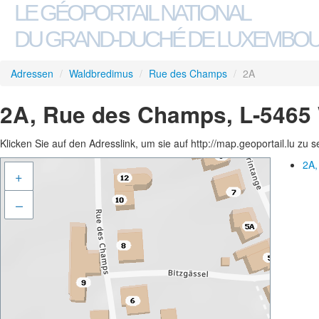
LE GÉOPORTAIL NATIONAL
DU GRAND-DUCHÉ DE LUXEMBO
Adressen
/
Waldbredimus
/
Rue des Champs
/
2A
2A, Rue des Champs, L-5465
Klicken Sie auf den Adresslink, um sie auf http://map.geoportail.lu zu 
2A,
+
–