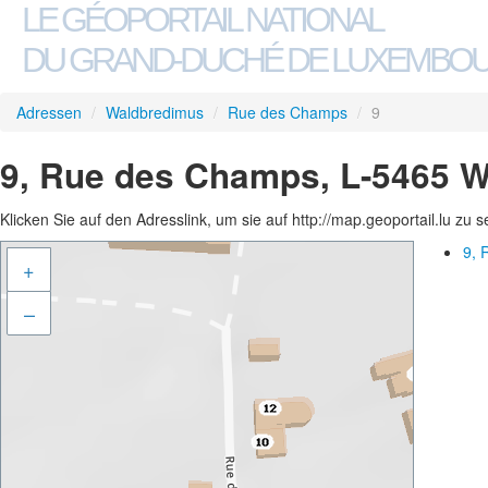
LE GÉOPORTAIL NATIONAL
DU GRAND-DUCHÉ DE LUXEMBO
Adressen
/
Waldbredimus
/
Rue des Champs
/
9
9, Rue des Champs, L-5465 
Klicken Sie auf den Adresslink, um sie auf http://map.geoportail.lu zu 
9, 
+
–