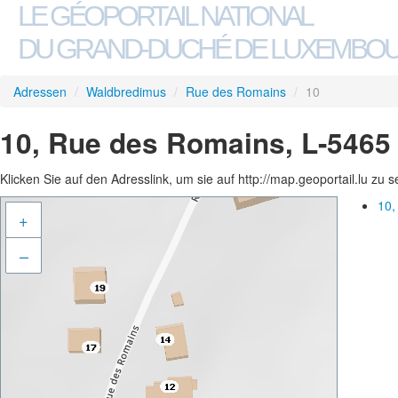
LE GÉOPORTAIL NATIONAL
DU GRAND-DUCHÉ DE LUXEMBO
Adressen
/
Waldbredimus
/
Rue des Romains
/
10
10, Rue des Romains, L-546
Klicken Sie auf den Adresslink, um sie auf http://map.geoportail.lu zu 
10,
+
–