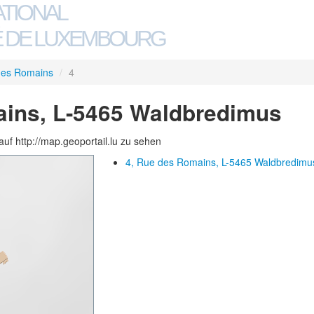
ATIONAL
 DE LUXEMBOURG
des Romains
/
4
ains, L-5465 Waldbredimus
auf http://map.geoportail.lu zu sehen
4, Rue des Romains, L-5465 Waldbredimu