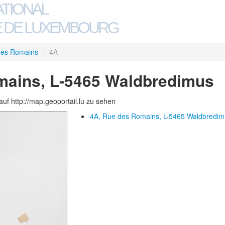
ATIONAL
 DE LUXEMBOURG
des Romains
/
4A
mains, L-5465 Waldbredimus
auf http://map.geoportail.lu zu sehen
4A, Rue des Romains, L-5465 Waldbredim