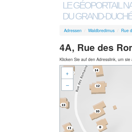
LE GÉOPORTAIL N
DU GRAND-DUCHÉ
Adressen
/
Waldbredimus
/
Rue 
4A, Rue des Ro
Klicken Sie auf den Adresslink, um sie 
+
–