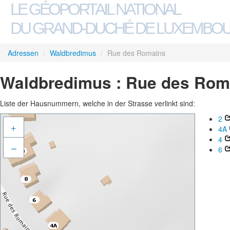
LE GÉOPORTAIL NATIONAL
DU GRAND-DUCHÉ DE LUXEMBO
Adressen
/
Waldbredimus
/
Rue des Romains
Waldbredimus : Rue des Rom
Liste der Hausnummern, welche in der Strasse verlinkt sind:
2
+
4A
4
–
6