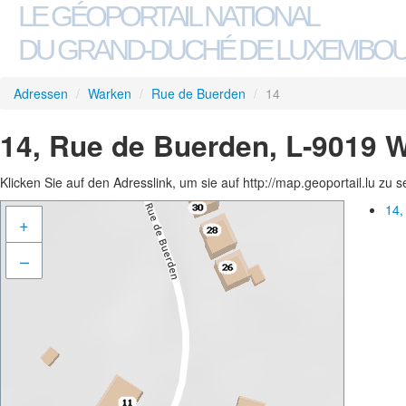
LE GÉOPORTAIL NATIONAL
DU GRAND-DUCHÉ DE LUXEMBO
Adressen
/
Warken
/
Rue de Buerden
/
14
14, Rue de Buerden, L-9019 
Klicken Sie auf den Adresslink, um sie auf http://map.geoportail.lu zu 
14,
+
–