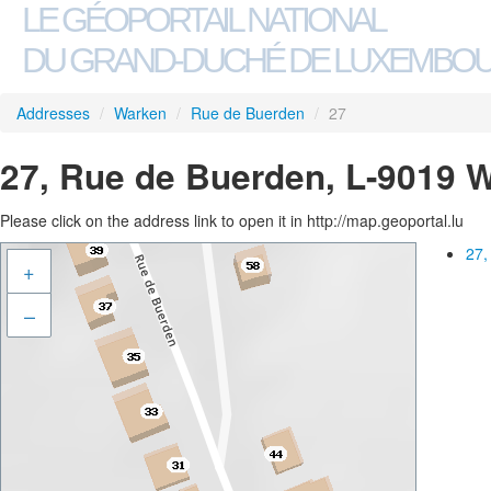
LE GÉOPORTAIL NATIONAL
DU GRAND-DUCHÉ DE LUXEMBO
Addresses
/
Warken
/
Rue de Buerden
/
27
27, Rue de Buerden, L-9019 
Please click on the address link to open it in http://map.geoportal.lu
27,
+
–