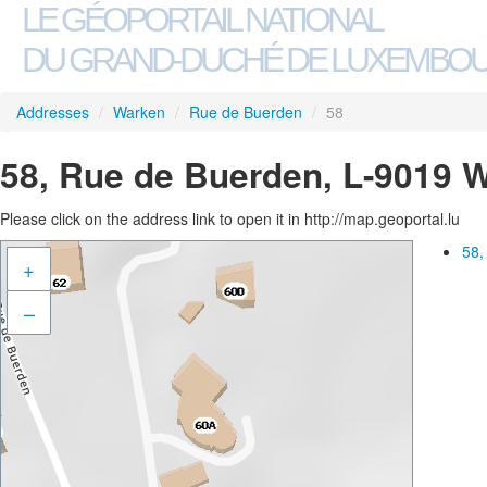
LE GÉOPORTAIL NATIONAL
DU GRAND-DUCHÉ DE LUXEMBO
Addresses
/
Warken
/
Rue de Buerden
/
58
58, Rue de Buerden, L-9019 
Please click on the address link to open it in http://map.geoportal.lu
58,
+
–