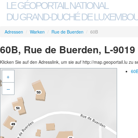
LE GÉOPORTAIL NATIONAL
DU GRAND-DUCHÉ DE LUXEMBO
Adressen
/
Warken
/
Rue de Buerden
/
60B
60B, Rue de Buerden, L-9019
Klicken Sie auf den Adresslink, um sie auf http://map.geoportail.lu zu 
60B
+
–