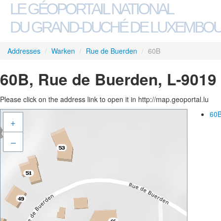
LE GÉOPORTAIL NATIONAL
DU GRAND-DUCHÉ DE LUXEMBO
Addresses
/
Warken
/
Rue de Buerden
/
60B
60B, Rue de Buerden, L-9019
Please click on the address link to open it in http://map.geoportal.lu
60B
+
–